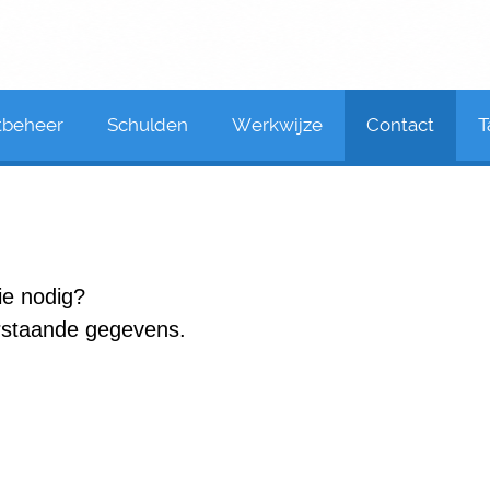
tbeheer
Schulden
Werkwijze
Contact
T
ie nodig?
rstaande gegevens.